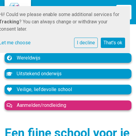
Toggle
Hi! Could we please enable some additional services for
Tracking
? You can always change or withdraw your
consent later.
Let me choose
I decline
That's ok
Wereldwijs
Uitstekend onderwijs
Veilige, liefdevolle school
Aanmelden/rondleiding
Een fijne school voor je