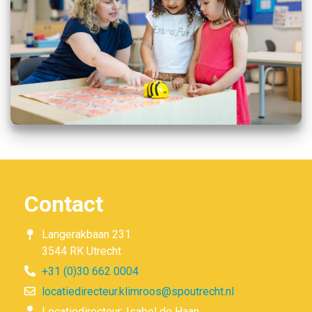
Contact
Langerakbaan 231
3544 RK Utrecht
+31 (0)30 662 0004
locatiedirecteur.klimroos@spoutrecht.nl
Locatiedirecteur: Isabel de Haan