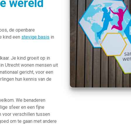
e wereld
oos, de openbare
je kind een
stevige basis
in
aar. Je kind groeit op in
k in Utrecht wonen mensen uit
nationaal gericht, voor een
erlingen hun kennis van de
 welkom. We benaderen
lige sfeer en een fijne
n voor verschillen tussen
n goed om te gaan met andere