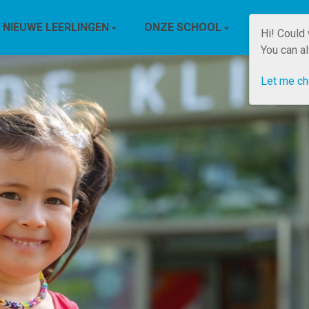
NIEUWE LEERLINGEN
ONZE SCHOOL
INFO
Hi! Could
You can a
Let me c