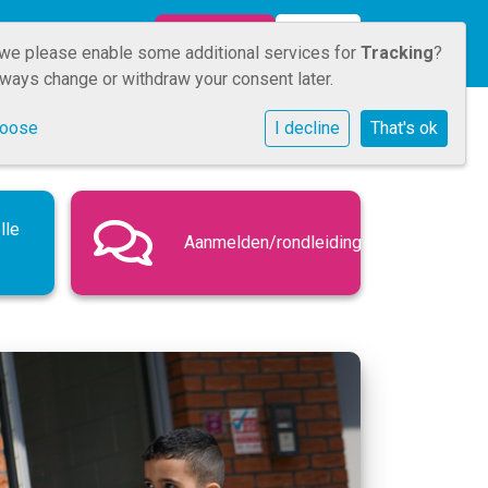
AANMELDEN
Inloggen
ENG
NL
 we please enable some additional services for
Tracking
?
lways change or withdraw your consent later.
hoose
I decline
That's ok
lle
Aanmelden/rondleiding