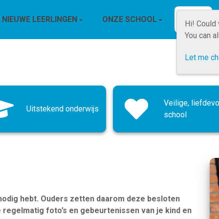
NIEUWE LEERLINGEN
ONZE SCHOOL
INFO
Hi! Could
You can a
Let me c
Veilige, liefdevo
Uitstekend onderwijs
school
e nodig hebt. Ouders zetten daarom deze besloten
 regelmatig foto’s en gebeurtenissen van je kind en